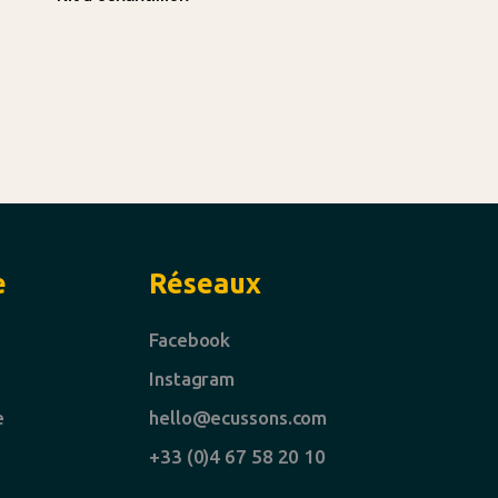
e
Réseaux
Facebook
Instagram
e
hello@ecussons.com
+33 (0)4 67 58 20 10