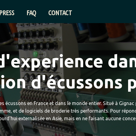
PRESS
FAQ
CONTACT
d'experience dan
tion d'écussons
p
es écussons en France et dans le monde entier. Situé à Gignac p
amme, et de logiciels de broderie très performants. Pour répon
urd'hui externalisée en Asie, mais en ne faisant aucune conces