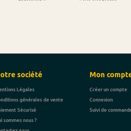
otre société
Mon compt
ntions Légales
Créer un compte
nditions générales de vente
Connexion
iement Sécurisé
Suivi de command
i sommes nous ?
ntactez nous