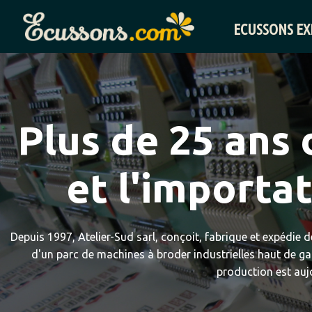
ECUSSONS EX
Plus de 25 ans 
et l'importa
Depuis 1997, Atelier-Sud sarl, conçoit, fabrique et expédie d
d'un parc de machines à broder industrielles haut de g
production est aujo