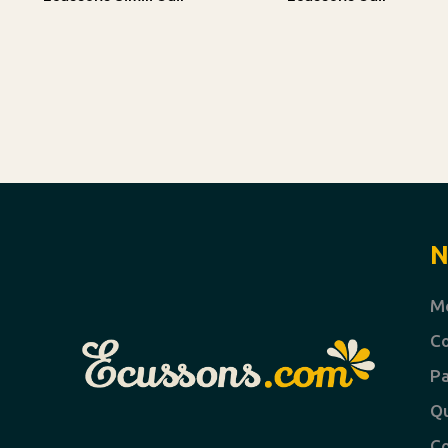
N
Me
Co
Pa
Qu
Co